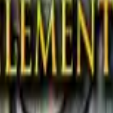
Akcja
SPORT
auta
Strategia
Dziewcze
Multiplayer
LOGICZNE
Casualowe