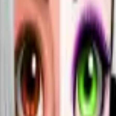
Akcja
SPORT
auta
Strategia
Dziewcze
Multiplayer
LOGICZNE
Casualowe