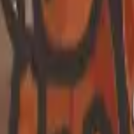
Akcja
SPORT
auta
Strategia
Dziewcze
Multiplayer
LOGICZNE
Casualowe