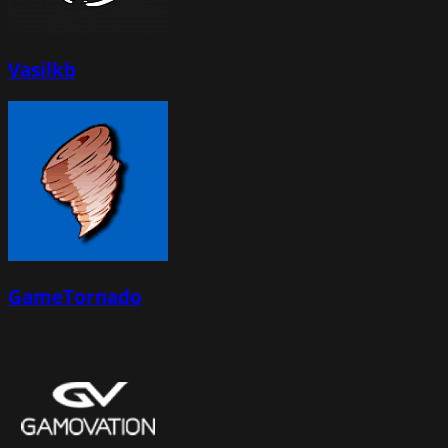
Vasilkb
GameTornado