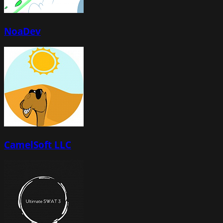
NoaDev
CamelSoft LLC