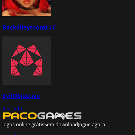
BackalleytoonzLLC
EvilObjective
Ver tudo
Jogos online grátis
Sem download
Jogue agora