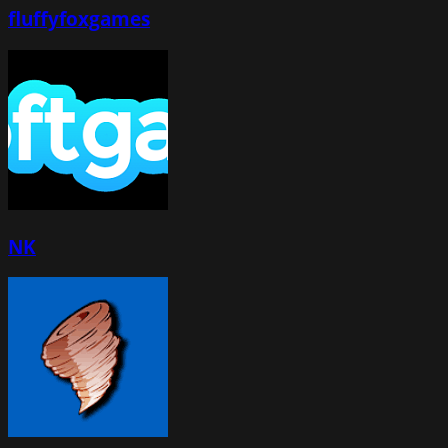
fluffyfoxgames
NK