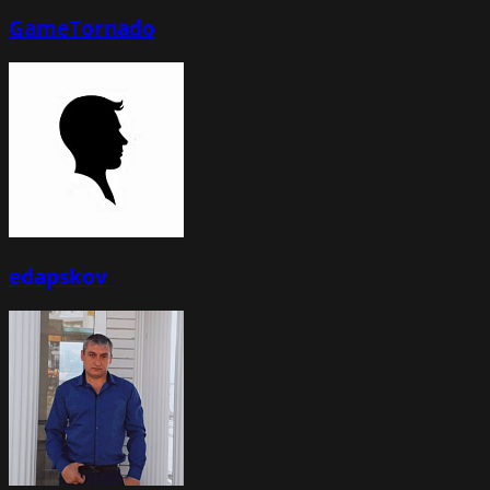
GameTornado
edapskov