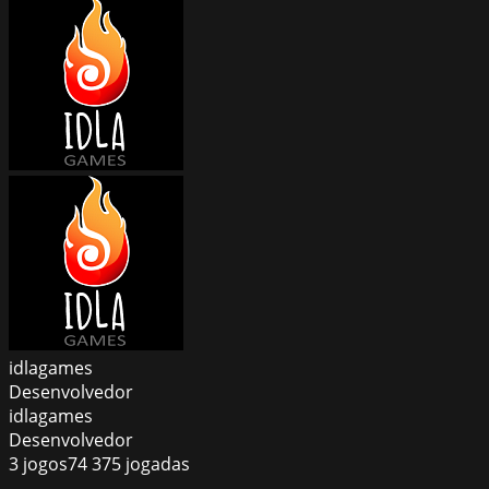
idlagames
Desenvolvedor
idlagames
Desenvolvedor
3
jogos
74 375
jogadas