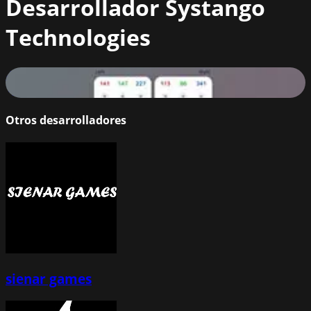
Desarrollador
Systango
Technologies
Color Trouble
74
%
Otros desarrolladores
sienar games