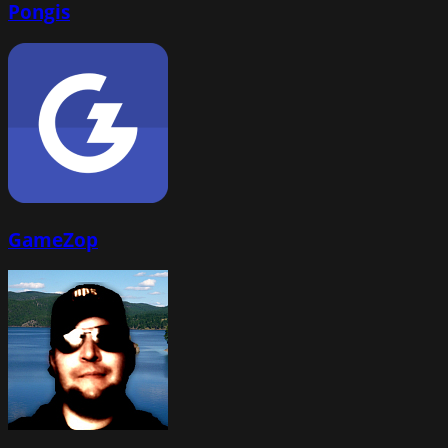
Pongis
GameZop