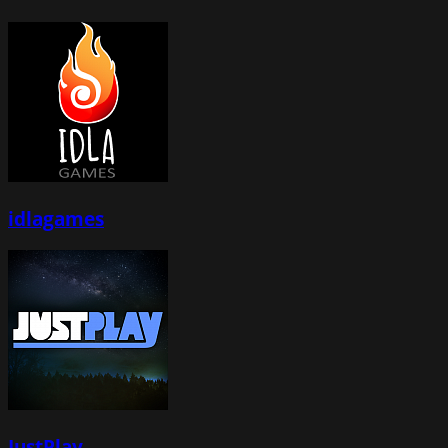
idlagames
JustPlay