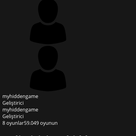
myhiddengame
Geliştirici
myhiddengame
Geliştirici
8
oyunlar
59.049
oyunun