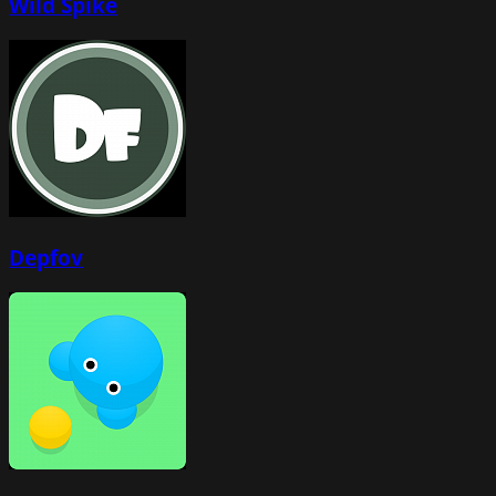
Wild Spike
Depfov