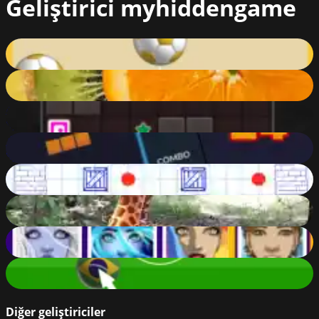
Geliştirici
myhiddengame
Doroppuboru
78
%
Rotating Fruits
63
%
My Sliding Blocks
83
%
Tetris 24
92
%
Move Boxes
64
%
Les Adventures Blin
45
%
Memory for Faces
90
%
Shoot a Goal!
70
%
Diğer geliştiriciler