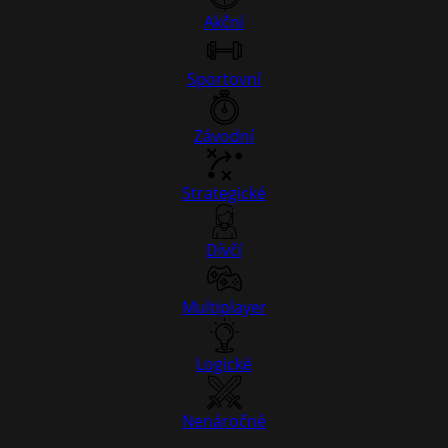
Akční
Sportovní
Závodní
Strategické
Dívčí
Multiplayer
Logické
Nenáročné