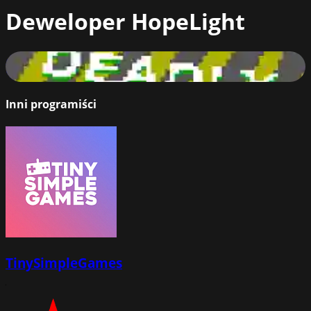
Deweloper
HopeLight
DeadlyVirus
80
%
Inni programiści
TinySimpleGames