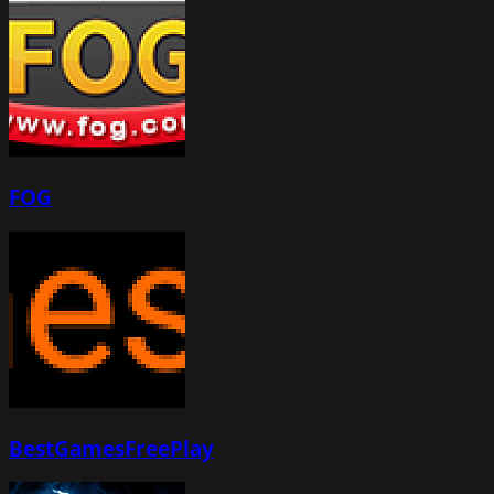
FOG
BestGamesFreePlay