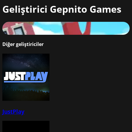
Geliştirici
Gepnito Games
Puppetman: Ragdoll Puzzle
82
%
Diğer geliştiriciler
JustPlay