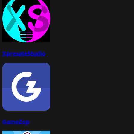
XpresateStudio
GameZop