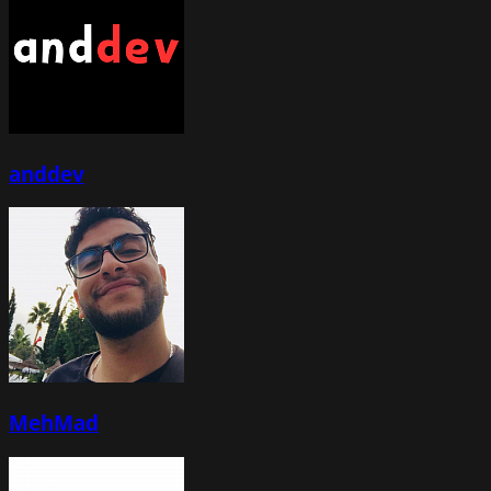
anddev
MehMad