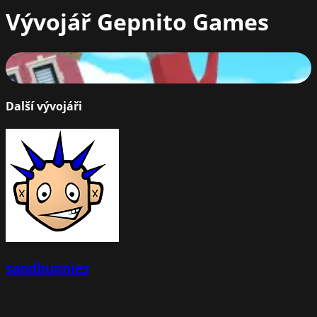
Vývojář
Gepnito Games
Puppetman: Ragdoll Puzzle
82
%
Další vývojáři
sandbunnies