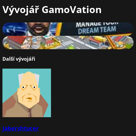
Vývojář
GamoVation
Club Manager
83
%
Mafia Battle
64
%
Další vývojáři
Jabershtucer