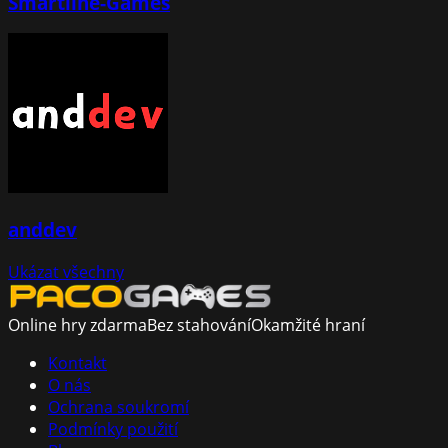
Smartline-Games
anddev
Ukázat všechny
Online hry zdarma
Bez stahování
Okamžité hraní
Kontakt
O nás
Ochrana soukromí
Podmínky použití