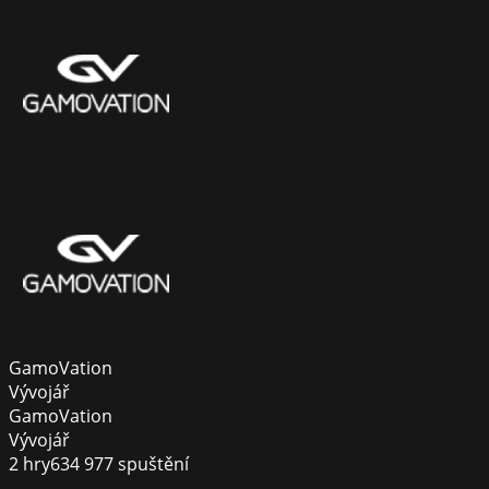
GamoVation
Vývojář
GamoVation
Vývojář
2
hry
634 977
spuštění