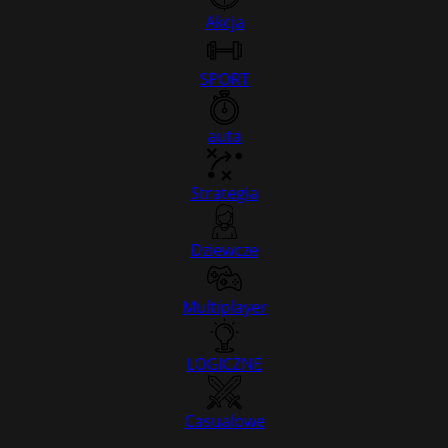
Akcja
SPORT
auta
Strategia
Dziewcze
Multiplayer
LOGICZNE
Casualowe