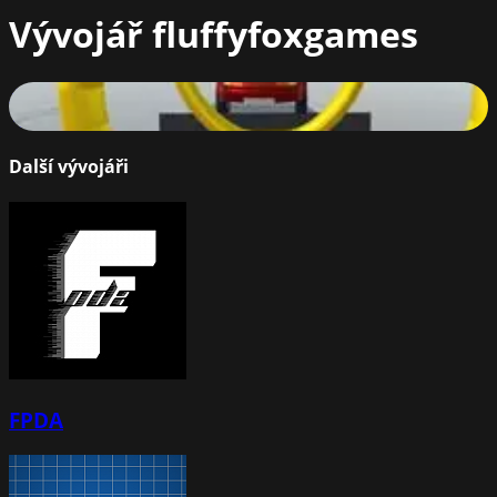
Vývojář
fluffyfoxgames
Stunts Track
76
%
Další vývojáři
FPDA