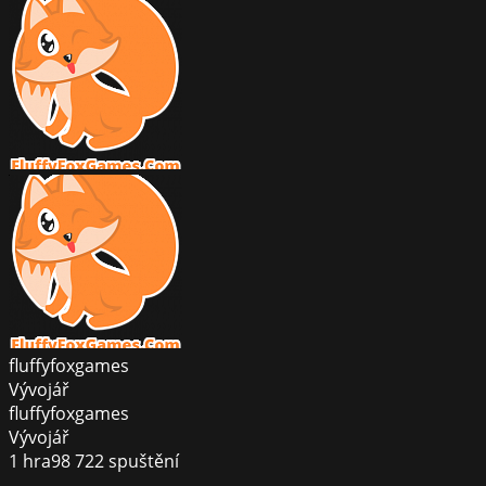
fluffyfoxgames
Vývojář
fluffyfoxgames
Vývojář
1
hra
98 722
spuštění