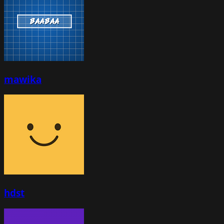
mawika
hdst