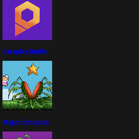
ParapickStudio
Magnificstudios