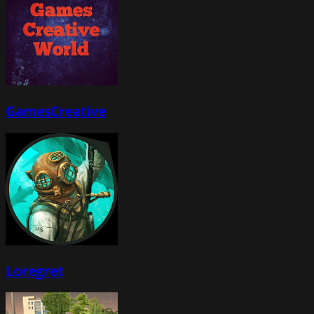
GamesCreative
Loregret