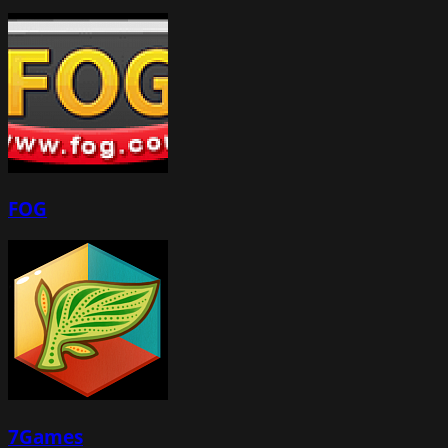
FOG
7Games