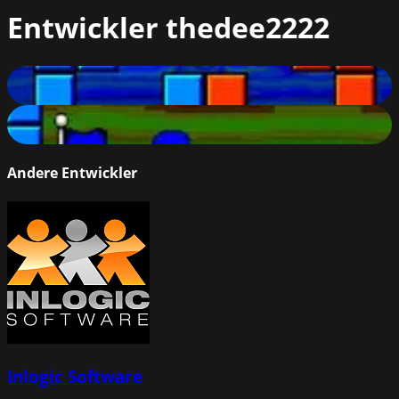
Entwickler
thedee2222
Ninja Versus Ninja
76
%
Tag the Flag
77
%
Andere Entwickler
Inlogic Software