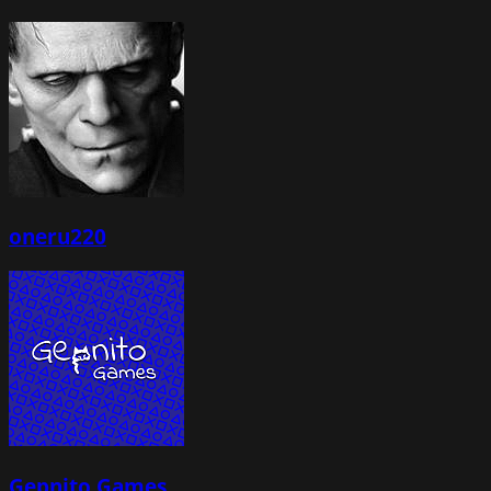
oneru220
Gepnito Games