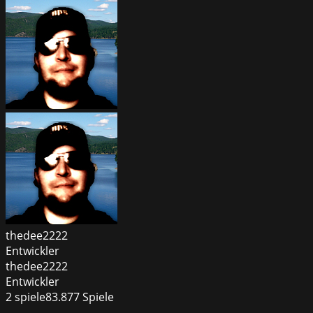
thedee2222
Entwickler
thedee2222
Entwickler
2
spiele
83.877
Spiele