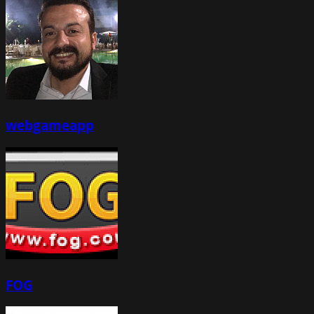
webgameapp
FOG