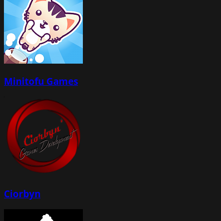
Minitofu Games
Ciorbyn