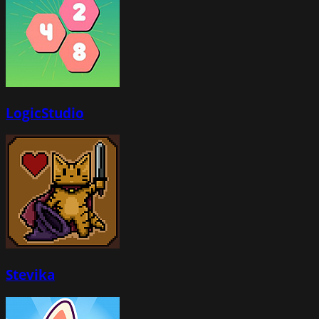
LogicStudio
Stevika