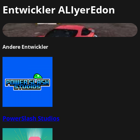
Entwickler
ALIyerEdon
Car Parking 2
72
%
Andere Entwickler
PowerSlash Studios