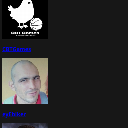
CBTGames
eyEbiker