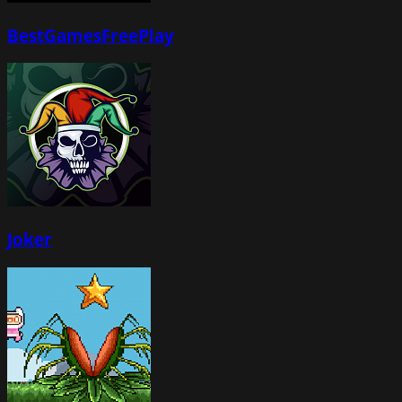
BestGamesFreePlay
Joker