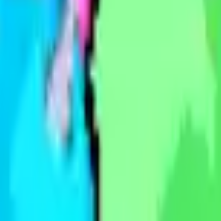
Akcja
SPORT
auta
Strategia
Dziewcze
Multiplayer
LOGICZNE
Casualowe