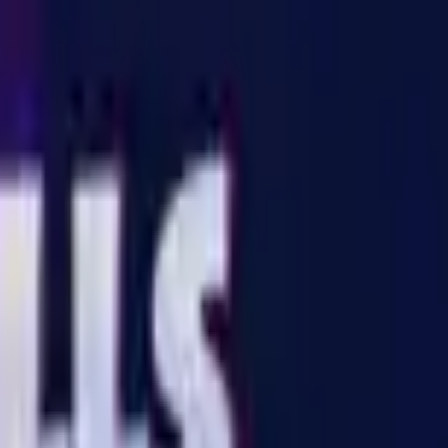
Akční
Sportovní
Závodní
Strategické
Dívčí
Multiplayer
Logické
Nenáročné