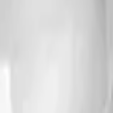
Action
Sport
Rennspiele
Strategie
Mädchen
Multiplayer
Logik
Gelegenheitsspiele