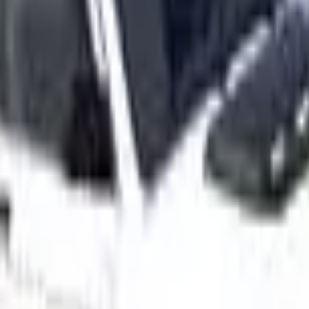
Akční
Sportovní
Závodní
Strategické
Dívčí
Multiplayer
Logické
Nenáročné