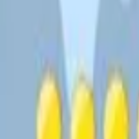
Aksiyon
Spor
Sürüş
Strateji
Kız
multiplayer
Mantık
Kolay