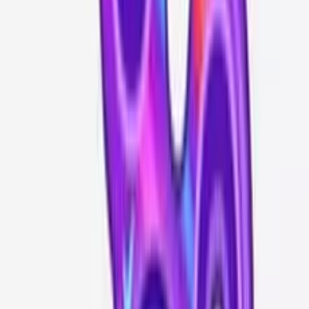
Yükleniyor... Lütfen bekleyin
Oyunlar
/
Strateji
/
Fidget Spinner High Score
Fidget Spinner High Score
Fidget Spinner High Score'da döndürme sanatında
ustalaşın. En iyi rekor için yarışın ve tarayıcınızda
oynayabileceğiniz en rahatlatıcı stres çarkı oyunlarından
birini deneyimleyin.