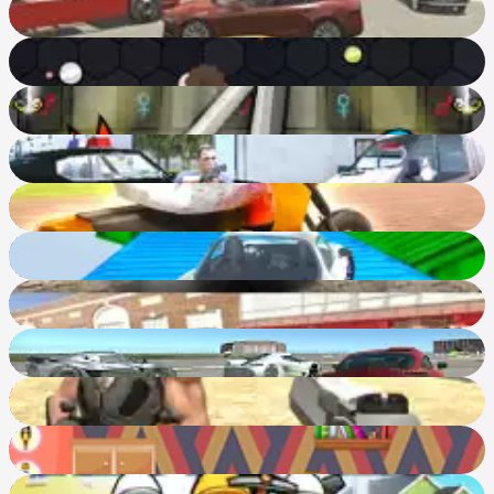
Evo-F
92
%
EvoWars.io
83
%
Fireboy and Watergirl 4 Crystal Temple
77
%
Grand Action Crime: New York Car Gang
86
%
City Bike Stunt 2
84
%
Extreme Ramp Car Stunts
82
%
CarS
83
%
Next Drive
93
%
Brutal Battle Royale 2
84
%
Doll House Games Design and Decoration
83
%
Builder Idle Arcade