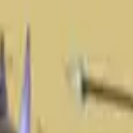
Akční
Sportovní
Závodní
Strategické
Dívčí
Multiplayer
Logické
Nenáročné