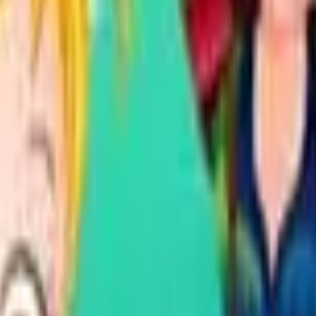
Action
Sport
Rennspiele
Strategie
Mädchen
Multiplayer
Logik
Gelegenheitsspiele