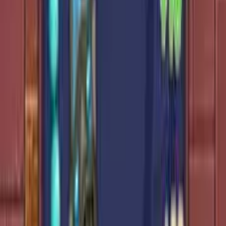
wertvolle Bonuspunkte. Schließe 45 immer schwierigere
Level ab, knacke den Highscore und brich den Fluch in
diesem packenden Totemia-Spiel.
Spieldetails
Genre
:
Logik
Plattform
:
Webbrowser
Entwickler
:
Famobi
Veröffentlicht am
:
12.2.2018
Spiele
:
57.971
Spiele
Mobilunterstützung
:
Ja
Schildchen
Defense
HTML5
Maus-Spiele
Puzzlespiele
Schießspiele
Geschicklichkeitsspiele
Highlights
Klassische Match-3-Murmel-Shooter-Mechanik
45 immer anspruchsvollere Level zum Meistern
Dynamische Power-ups und Punktesystem für