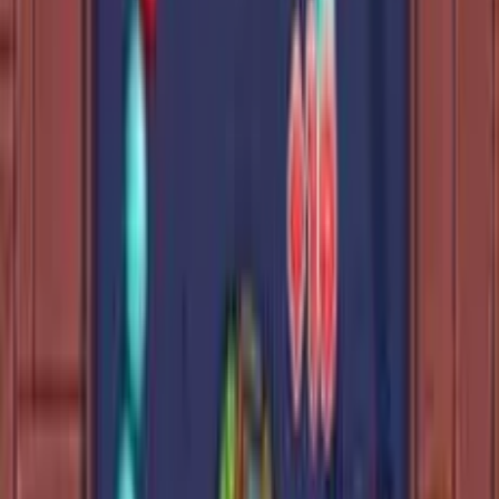
Laden... bitte warten
Spiele
/
Logik
/
Totemia: Cursed Marbles
Totemia: Cursed Marbles
Totemia: Cursed Marbles ist ein hochwertiger Murmel-
Shooter, bei dem du einen antiken Fluch besiegen musst,