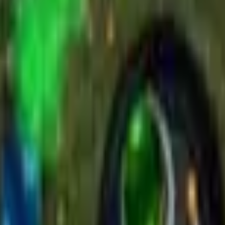
Action
Sport
Rennspiele
Strategie
Mädchen
Multiplayer
Logik
Gelegenheitsspiele