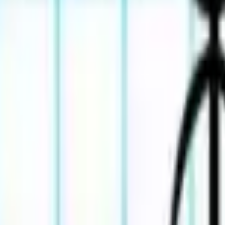
Akční
Sportovní
Závodní
Strategické
Dívčí
Multiplayer
Logické
Nenáročné