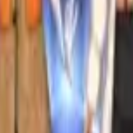
Aksiyon
Spor
Sürüş
Strateji
Kız
multiplayer
Mantık
Kolay