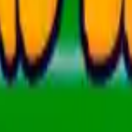
Acção
Esportes
Corridas
Estratégia
Meninas
Multiplayer
Lógica
Casuais