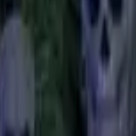
Acção
Esportes
Corridas
Estratégia
Meninas
Multiplayer
Lógica
Casuais