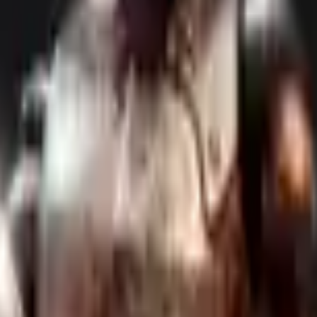
Acção
Esportes
Corridas
Estratégia
Meninas
Multiplayer
Lógica
Casuais