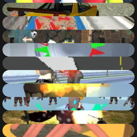
Turbosliderz
85
%
Indian Truck Simulator 3D
86
%
Bears Adventures
89
%
Shape Tunnel
76
%
Fling
67
%
Vegas Crime City
86
%
Spooky Helix Ball
83
%
Storm City Mafia
78
%
Slenderclown: Be Afraid Of IT!
84
%
Coin Slope
74
%