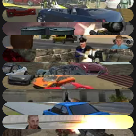
85
%
Offroader V5
85
%
War Of Soldiers
60
%
Grand Shift Auto
85
%
Army Force Strike
81
%
Scrap Metal
86
%
Scrap GL
84
%
CS Portable
31
%
City Rider
85
%
Adventure City
84
%
Ultimate SWAT