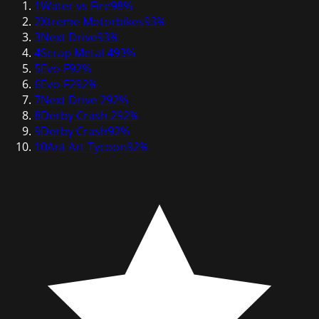
1
Water vs Fire
98
%
2
Xtreme Motorbikes
93
%
3
Next Drive
93
%
4
Scrap Metal 4
93
%
5
Evo-F
92
%
6
Evo-F2
92
%
7
Next Drive 2
92
%
8
Derby Crash 2
92
%
9
Derby Crash
92
%
10
Ant Art Tycoon
92
%