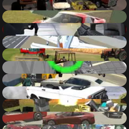
City Rider 3D
40
%
Madalin Stunt Cars 2
85
%
Bullet Force Multiplayer
88
%
Free Flight Sim
79
%
The Farmer 3D
84
%
Pixel Warfare 3: Youtubers
86
%
Cars Thief
83
%
Scrap Metal 3: Infernal Trap
87
%
Pixel Warfare 4 WebGL
86
%
Evo-F
92
%
Scrap Metal 2