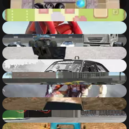
91
%
Cat Escape - Puzzle
91
%
Amazing Strange Rope Police - Vice Spider Vegas
90
%
Evo F4
90
%
Combat Online
90
%
Xtreme Drift 2 Online
90
%
Evo-F5
90
%
Super Crime Steel War Hero Iron Flying Mech Robot
90
%
Russian Car Driver HD
90
%
Evo-F3
90
%
Russian Car Driver ZIL 130