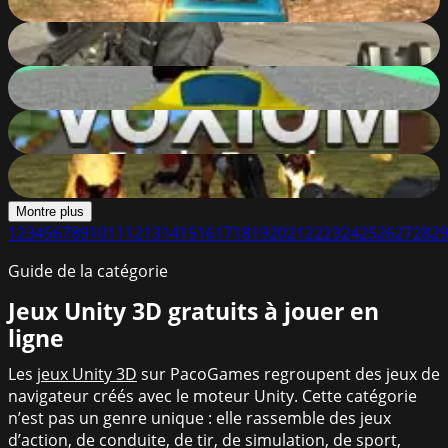
90
%
Masked Forces Unlimited
90
%
Stunt Simulator
90
%
Voxiom.io - Voxel Shooter Featuring Battle Royale!
90
%
Realistic Zombie Survival Warfare
90
%
Montre plus
1
2
3
4
5
6
7
8
9
10
11
12
13
14
15
16
17
18
19
20
21
22
23
24
25
26
27
28
2
Guide de la catégorie
Jeux Unity 3D gratuits à jouer en
ligne
Les
jeux Unity 3D
sur PacoGames regroupent des jeux de
navigateur créés avec le moteur Unity. Cette catégorie
n’est pas un genre unique : elle rassemble des jeux
d’action, de conduite, de tir, de simulation, de sport,