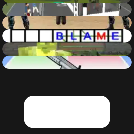
Bus Driver Simulator 3D
63
%
Broken City Combat
83
%
Word Tic Tac Toe - TikTakWord
61
%
Counter Craft: Modern Warfare
84
%
Get a Cool Gun!
80
%