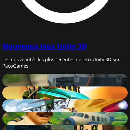
Nouveaux
Jeux Unity 3D
Les nouveautés les plus récentes de Jeux Unity 3D sur
PacoGames
Artillery Vs Tanks
89
%
Dead Paradise
84
%
Plane Chase
82
%
Lost Adventure
79
%
Labubu Shooter