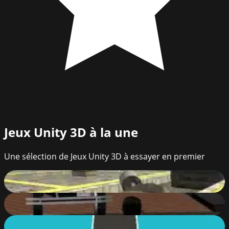
Jeux Unity 3D
à la une
Une sélection de Jeux Unity 3D à essayer en premier
Call of Ops 3
88
%
Downtown 1930s
10
%
Traffic Run Online