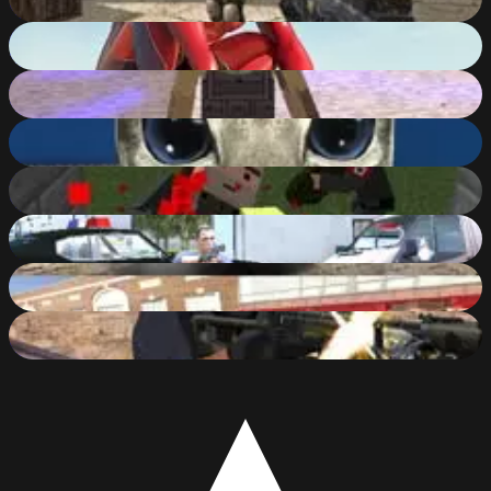
83
%
Amazing Strange Rope Police - Vice Spider Vegas
90
%
Pixel Gun: Apocalypse
87
%
Cat Simulator : Kitty Craft
88
%
Pixel Gun Apocalypse 3
86
%
Grand Action Crime: New York Car Gang
86
%
CarS
83
%
Good Guys vs Bad Boys
86
%