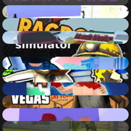
92
%
Stickman Airplane
68
%
Ragdoll Express
88
%
Mega Ramp Car Stunts
87
%
Pepecoin Miner Idle Simulator
88
%
World Z Defense - Zombie Defense
78
%
Bank Robbery: Escape
83
%
Boxing Legend Simulator 2077
87
%
Granny GTA Vegas
81
%
Gangsta Island: Crime City
89
%
Counter Craft Modern Warfare 2
89
%