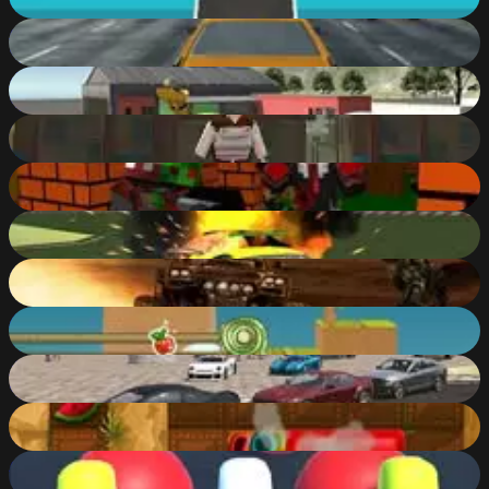
89
%
Highway Traffic
83
%
Evo-F2
92
%
Valkyrie RPG
88
%
Blocky Combat Swat - Killing Zombie
80
%
Crazy Demolition Derby V1
83
%
Martian Driving
84
%
Adam and Eve: Cut the Ropes
74
%
SplatPed 2
91
%
Topeng Temple
82
%
Human Runner 3D
72
%