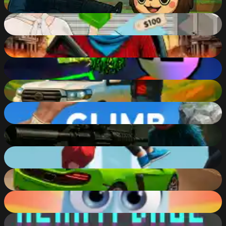
33
%
Bid Wars 1: Auction Simulator
86
%
Grandma with machine gun: Apocalypsis
83
%
Zombies Idle Defense Tycoon
85
%
Land Cruiser Offroad Driver
63
%
Climb Up!
81
%
Poppy Strike 5
64
%
Flip Master
74
%
Drive Zone
48
%
Bolts
77
%
Heart Forge