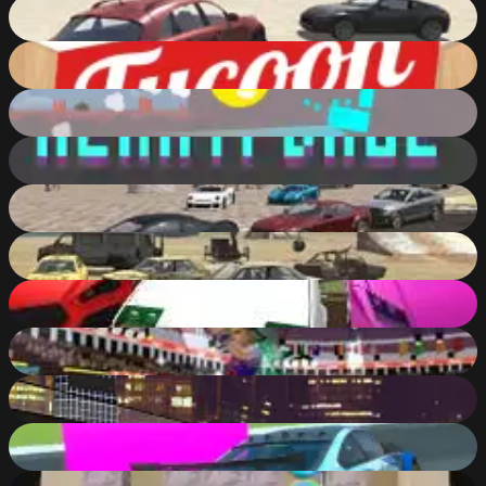
Derby Crash
92
%
Ant Art Tycoon
92
%
Ball Or Nothing
92
%
Heart Forge
92
%
SplatPed 2
91
%
Scrap Metal 5
91
%
Monster Smash Cars
91
%
Basketball.io
91
%
Crash Day Demolition - Dubai Arena
91
%
Miami Super Drive
91
%
BallTrekPuzzle