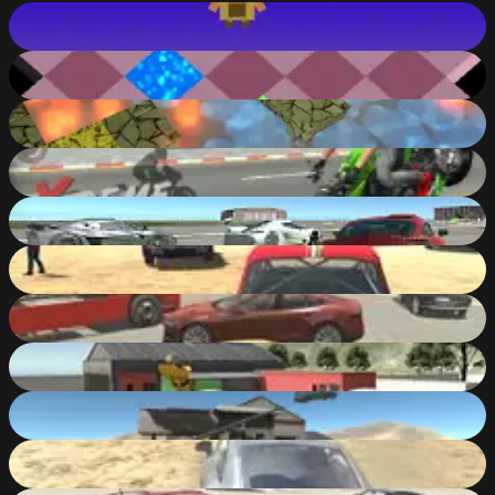
Flap Up
100
%
Epic Roll
100
%
Water vs Fire
98
%
Xtreme Motorbikes
93
%
Next Drive
93
%
Scrap Metal 4
93
%
Evo-F
92
%
Evo-F2
92
%
Next Drive 2
92
%
Derby Crash 2
92
%