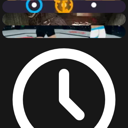
The Rings
75
%
Forsake The Rake
85
%
MFS: MMA Fighter
80
%