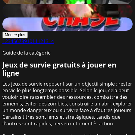
88
%
Shoot Your Nightmare: Space Isolation
88
%
Death Chase
88
%
Montre plus
1
2
3
4
5
6
7
8
9
10
11
12
13
14
Guide de la catégorie
Jeux de survie gratuits à jouer en
ligne
Les
jeux de survie
reposent sur un objectif simple : rester
en vie le plus longtemps possible. Selon le jeu, cela peut
vouloir dire rassembler des ressources, combattre des
ennemis, éviter des zombies, construire un abri, explorer
un monde dangereux ou survivre face à d’autres joueurs.
Certains titres sont lents et stratégiques, tandis que
d’autres sont rapides, nerveux et orientés action.