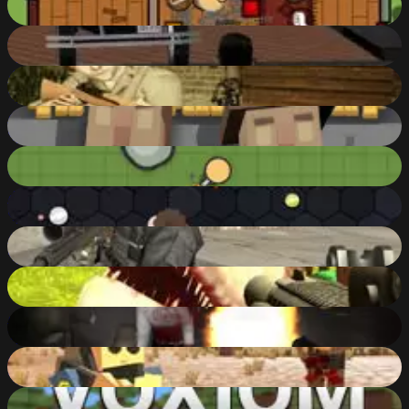
85
%
Downtown 1930s
10
%
WWII - Medal of Valor
83
%
Krunker.io
87
%
ZombsRoyale.io
87
%
EvoWars.io
83
%
Masked Forces Unlimited
90
%
Dinosaur Hunter Dino City
74
%
Let's Kill Jeff The Killer: Abandoned
73
%
Blocky Battle Royale
86
%
Voxiom.io - Voxel Shooter Featuring Battle Royale!