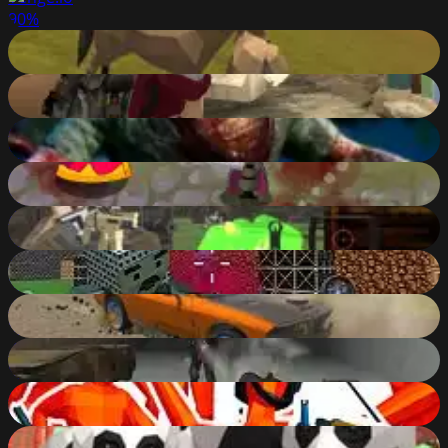
90
%
Horse Family Animal Simulator 3D
90
%
Commando Girl
90
%
Dead Outbreak
90
%
Parmesan Partisan Deluxe
90
%
Extreme Pixel Gun Apocalypse 3
89
%
Shooting Blocky Combat Swat GunGame Survival
89
%
Xtreme Demolition Arena Derby
89
%
Zombie Apocalypse Tunnel Survival
89
%
Funny Shooter - Destroy All Enemys
89
%
Panda Simulator