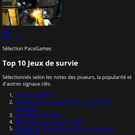
223
Jeux FPS
Sélection PacoGames
Top 10
Jeux de survie
Sélectionnés selon les notes des joueurs, la popularité et
d'autres signaux clés.
1
Smash Karts
91
%
2
Amazing Strange Rope Police - Vice Spider
Vegas
90
%
3
Combat Online
90
%
4
Masked Forces Unlimited
90
%
5
Voxiom.io - Voxel Shooter Featuring Battle
Royale!
90
%