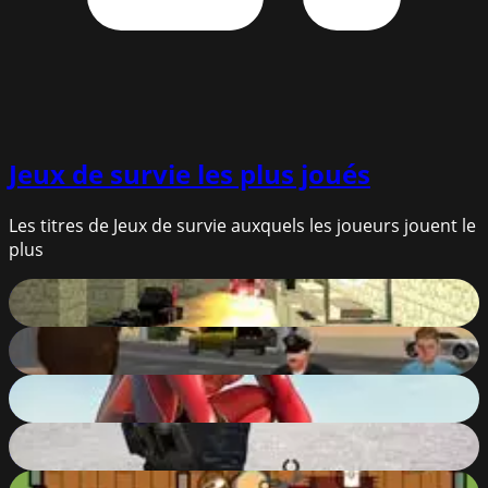
Jeux de survie
les plus joués
Les titres de Jeux de survie auxquels les joueurs jouent le
plus
Pixel Warfare
38
%
Grand Shift Auto
85
%
Amazing Strange Rope Police - Vice Spider Vegas
90
%
Combat Online
90
%
Surviv.io