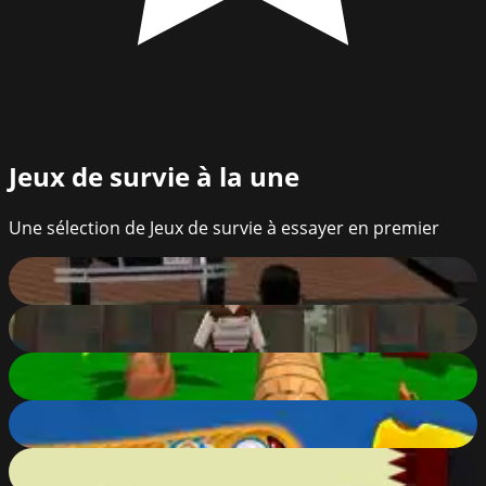
Jeux de survie
à la une
Une sélection de Jeux de survie à essayer en premier
Downtown 1930s
10
%
Valkyrie RPG
88
%
Tiger Simulator 3D
87
%
Worms Zone
87
%
Vex 5
74
%