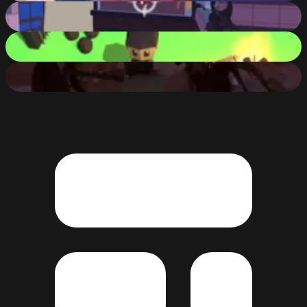
Death Copter
67
%
Mini Survival
85
%
Slenderman Must Die: Survivors
84
%