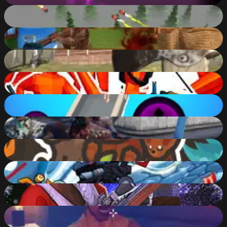
Sky Hunter 3D
86
%
Farm Clash 3D
81
%
Survive In The Forest
86
%
Funny Shooter - Destroy All Enemys
89
%
Tsunami Escape
71
%
Zombie Destroyer: Facility escape
81
%
Taming.io
90
%
Car Eats Car: Winter Adventure
82
%
Winter Clash 3D
86
%
Zombie Areas
84
%