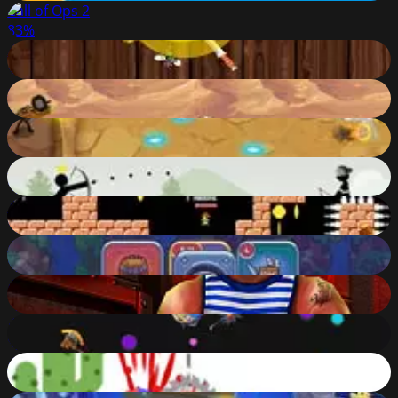
Call of Ops 2
83
%
XTREME KNIFE UP
46
%
Deep Worm
71
%
Stickman Peacekeeper
86
%
Stickman Archer: Mr Bow
87
%
Trapz.io
59
%
Pirate Cards
86
%
Rocket Clash 3D
78
%
Weapon.io
80
%
Dashy Run!
62
%