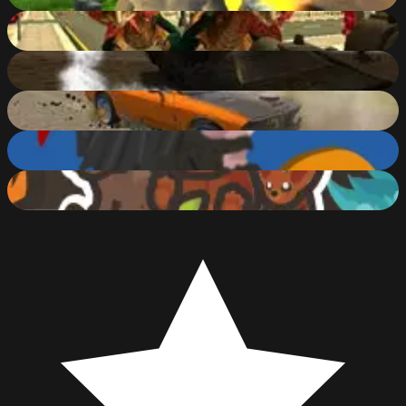
74
%
Monster Hunting City Shooting
64
%
Drift Z
77
%
Xtreme Demolition Arena Derby
89
%
Short Life 2
83
%
Taming.io
90
%