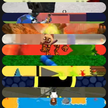
Combat Online
90
%
1v1.LOL
88
%
Cursed Treasure
86
%
C.A.T.S. - Crash Arena Turbo Stars
77
%
Run FireBall
44
%
3D Snake
58
%
Parkour 25 Levels
81
%
gulper.io
84
%
Free Rally: STALKER Mode
84
%
Fishing Day
70
%