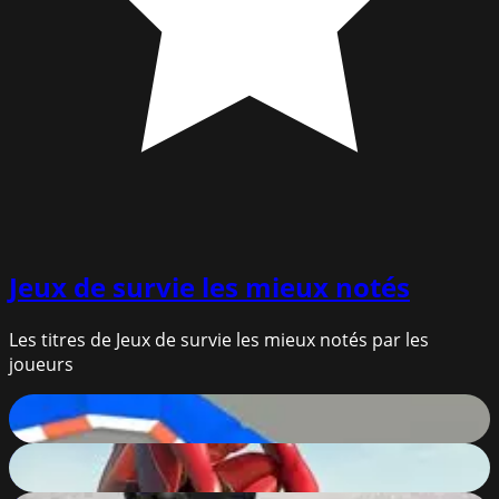
Jeux de survie
les mieux notés
Les titres de Jeux de survie les mieux notés par les
joueurs
Smash Karts
91
%
Amazing Strange Rope Police - Vice Spider Vegas
90
%