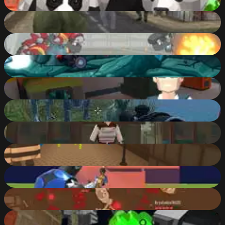
89
%
Heavy Combat
89
%
Super Dino Fighter
89
%
Car Eats Car: Dungeon Adventure
89
%
POLYBLICY
88
%
Dinosaurs Jurassic Survival World
88
%
Valkyrie RPG
88
%
Kogama: Escape From Prison
88
%
1v1.LOL
88
%
Brutalmania.io
88
%
Crazy Pixel Apocalypse 3