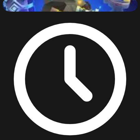
Bullet League
79
%