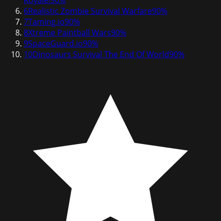
6
Realistic Zombie Survival Warfare
90
%
7
Taming.io
90
%
8
Xtreme Paintball Wars
90
%
9
SpaceGuard.io
90
%
10
Dinosaurs Survival The End Of World
90
%