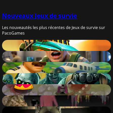
Nouveaux
Jeux de survie
Les nouveautés les plus récentes de Jeux de survie sur
PacoGames
Dead Paradise
80
%
Apocalypse Shelter
76
%
Lost Adventure
79
%
Radiation Zone
85
%
Parmesan Partisan Deluxe
90
%
Apocalypse - Zombie City
82
%
Hospital: Survive the Night