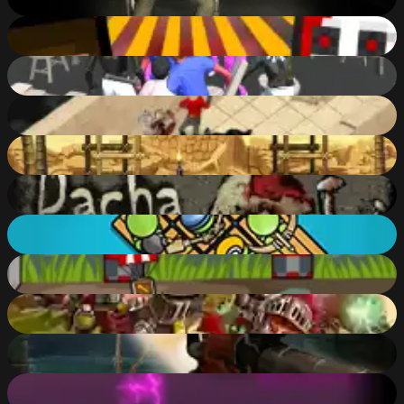
85
%
Minicraft: Imposter War
78
%
The Night Of Fight 2: Brawl in a CyberPub
84
%
Forgotten Dungeon II
88
%
Alpha Guns
78
%
Crimson Dacha
71
%
Raftz.io
82
%
Zombie Last Chance
69
%
Vera Towers 2
84
%
Demon Killer
65
%
Rave Weapon
86
%