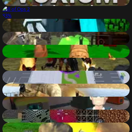
90
%
Call of Ops 2
83
%
Block World
81
%
Extreme Pixel Gun Apocalypse 3
89
%
Tiger Simulator 3D
87
%
Realistic Zombie Survival Warfare
90
%
Hole.io
86
%
Rush Team
82
%
POLYBLICY
88
%
Shooting Blocky Combat Swat GunGame Survival
89
%
Survival Simulator