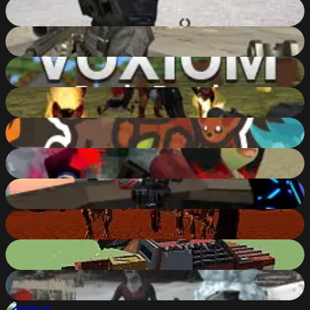
Combat Online
90
%
Masked Forces Unlimited
90
%
Voxiom.io - Voxel Shooter Featuring Battle Royale!
90
%
Realistic Zombie Survival Warfare
90
%
Taming.io
90
%
Xtreme Paintball Wars
90
%
SpaceGuard.io
90
%
Dinosaurs Survival The End Of World
90
%
Pixel Car Crash Demolition
90
%
Christmas Survival
90
%
Venge.io