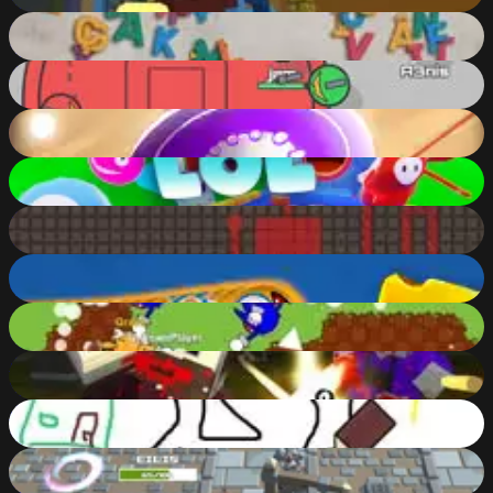
87
%
Jumbled.io
65
%
TakePoint.io
78
%
Carrom Live
74
%
LOLBeans.io
84
%
Splix.io
72
%
Worms Zone
87
%
Sonic.io Club
83
%
Pixel Gun Warfare 2: Zombie Attack
81
%
DrawThis.io
65
%
Knight Arena.io
77
%