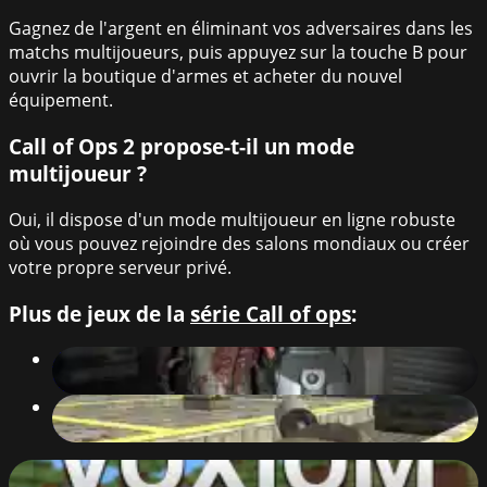
Gagnez de l'argent en éliminant vos adversaires dans les
matchs multijoueurs, puis appuyez sur la touche B pour
ouvrir la boutique d'armes et acheter du nouvel
équipement.
Call of Ops 2 propose-t-il un mode
multijoueur ?
Oui, il dispose d'un mode multijoueur en ligne robuste
où vous pouvez rejoindre des salons mondiaux ou créer
votre propre serveur privé.
Plus de jeux de la
série Call of ops
:
Call of Ops 3 Zombies
88
%
Call of Ops 3
88
%
Voxiom.io - Voxel Shooter Featuring Battle Royale!