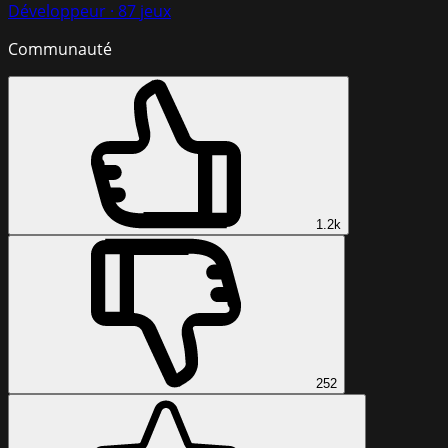
Développeur
·
87
jeux
Communauté
1.2k
252