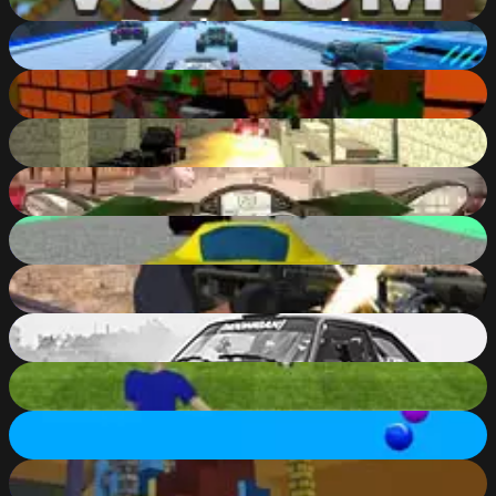
90
%
Cyber Cars Punk Racing
85
%
Blocky Combat Swat - Killing Zombie
80
%
Pixel Warfare
38
%
MotorBike
86
%
Stunt Simulator
90
%
Good Guys vs Bad Boys
86
%
Xtreme Drift 2 Online
90
%
Penalty Shooters 2
74
%
Smarty Bubbles
70
%
Kogama Built Up to Win!