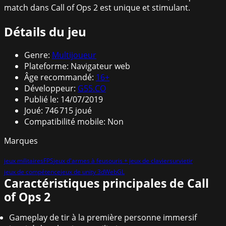
match dans Call of Ops 2 est unique et stimulant.
Détails du jeu
Genre
:
Multijoueur
Plateforme
:
Navigateur web
Âge recommandé
:
16
+
Développeur
:
G55.CO
Publié le
:
14/07/2019
Joué
:
746 715
joué
Compatibilité mobile
:
Non
Marques
jeux militaires
FPS
jeux d'armes à feu
souris + jeux de clavier
survie
tir
jeux de compétence
jeux de unity 3d
WebGL
Caractéristiques principales de Call
of Ops 2
Gameplay de tir à la première personne immersif