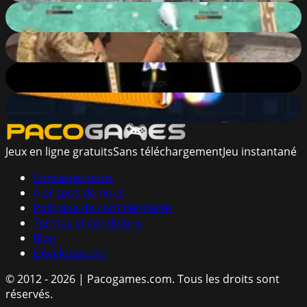
GooseGame.io
78
%
Assault Strike 2
86
%
Astro Race
72
%
Happy Snakes
77
%
Jeux en ligne gratuits
Sans téléchargement
Jeu instantané
Contactez nous
À propos de nous
Politique de confidentialité
Termes et conditions
Blog
Développeurs
© 2012 - 2026 | Pacogames.com.
Tous les droits sont
réservés.