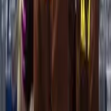
À propos du jeu
Horse Racing
Les courses de chevaux sont un sport indémodable
apprécié dans le monde entier, des hippodromes
historiques de Grande-Bretagne aux immenses stades
américains. Dans ce jeu, vivez l'ambiance du gazon sans
quitter votre domicile. C’est bien plus que regarder des
animaux majestueux ; c'est le frisson du pari. Choisissez
votre cheval préféré, placez vos mises et croisez les
doigts pendant le déroulement de la course. Votre
outsider surprendra-t-il la foule pour franchir la ligne
d'arrivée en premier ? Précision et un soupçon de
chance sont tout ce dont vous avez besoin pour faire
fortune dans cet événement hippique virtuel.
Détails du jeu
Genre
:
Stratégie