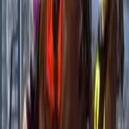
Préféré
Partager
Évaluez ce jeu, ajoutez-le aux favoris ou partagez-le avec
vos amis.
Contrôles
= Naviguer dans les menus et placer des paris