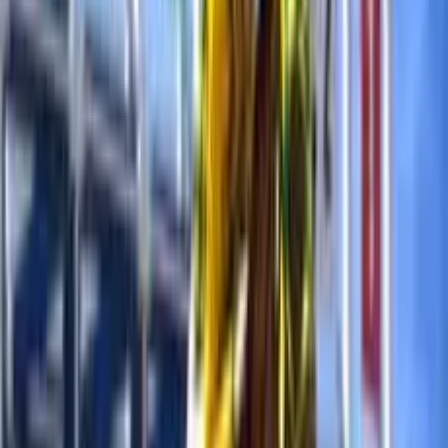
Horse Racing
Lancez-le instantanément dans votre navigateur et
commencez à jouer en quelques secondes.
Jouer le jeu