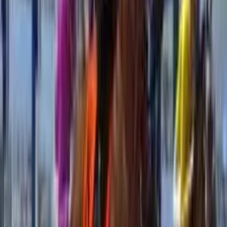
l'emporte.
Communauté
1k
695