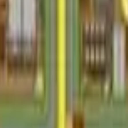
Action
Sport
Conduite
Stratégie
Filles
Multijoueur
Logique
Simples