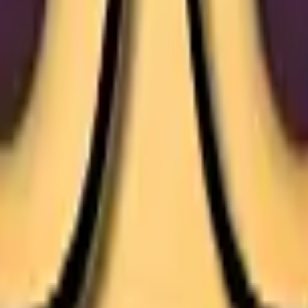
Action
Sport
Conduite
Stratégie
Filles
Multijoueur
Logique
Simples