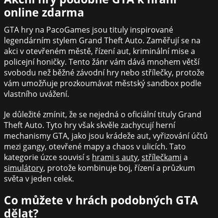
online zdarma
GTA hry na PacoGames jsou tituly inspirované
legendárním stylem Grand Theft Auto. Zaměřují se na
akci v otevřeném městě, řízení aut, kriminální mise a
policejní honičky. Tento žánr vám dává mnohem větší
svobodu než běžné závodní hry nebo střílečky, protože
vám umožňuje prozkoumávat městský sandbox podle
vlastního uvážení.
Je důležité zmínit, že se nejedná o oficiální tituly Grand
Theft Auto. Tyto hry však skvěle zachycují herní
mechanismy GTA, jako jsou krádeže aut, vyřizování účtů
mezi gangy, otevřené mapy a chaos v ulicích. Tato
kategorie úzce souvisí s
hrami s auty
,
střílečkami
a
simulátory
, protože kombinuje boj, řízení a průzkum
světa v jeden celek.
Co můžete v hrách podobných GTA
dělat?