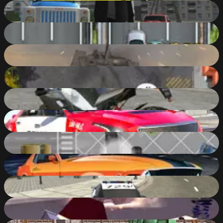
Russian Grand City Auto
84
%
Freeway Fury 3
65
%
Tank Driver Simulator
79
%
Valet Parking 2
50
%
GTA Motorbikes Puzzle
67
%
Police Car Cop Real Simulator
82
%
The Heist
62
%
GTA Cars Jigsaw Challenge
64
%
Police Cop Driver Simulator
82
%
Pixel Stories 1: Young Blood
84
%