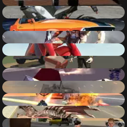
10
%
GTA Motorbikes Puzzle
67
%
GTA Cars Jigsaw Challenge
64
%
Super Crime Steel War Hero Iron Flying Mech Robot
90
%
Amazing Strange Rope Police - Vice Spider Vegas
90
%
Po.Ba ( Polygonal Battlefield )
88
%
Pixel Stories 1: Young Blood
84
%
Tank Driver Simulator
79
%
Amazing Crime Strange Stickman Rope Vice Vegas
88
%
Cars Thief Dragon Edition
85
%
Grand Shift Auto