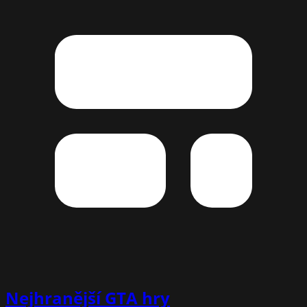
Nejhranější
GTA hry