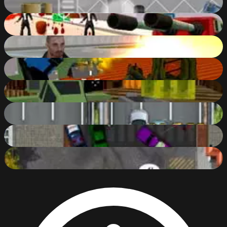
62
%
Hammer 2: Reloaded
83
%
Adventure City
84
%
Blocky Combat Swat 2: Storm Desert
82
%
Pixelar: Vehicle Wars
83
%
Freeway Fury 3
65
%
Ace Gangster
66
%
Valet Parking 2
50
%