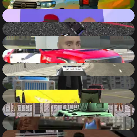
63
%
Gangsta Island: Crime City
89
%
GTA Car Rush
78
%
Grand Skibidi Town
78
%
Police Car Cop Real Simulator
82
%
Police Cop Driver Simulator
82
%
Russian Grand City Auto
84
%
Grand City Car Thief
85
%
Prisonier Transport Simulator 2019
88
%
Gangster City Crime
85
%
Downtown 1930s