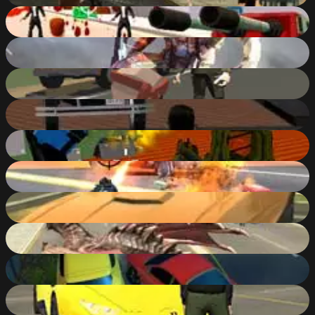
Hammer 2: Reloaded
83
%
Super Crime Steel War Hero Iron Flying Mech Robot
90
%
Po.Ba ( Polygonal Battlefield )
88
%
Downtown 1930s
10
%
Blocky Combat Swat 2: Storm Desert
82
%
Amazing Crime Strange Stickman Rope Vice Vegas
88
%
Parking Fury 3D
77
%
Cars Thief Dragon Edition
85
%
Parking Fury 3D: Night Thief
73
%
Grand City Car Thief
85
%