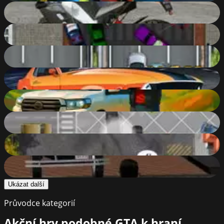
GTA Motorbikes Puzzle
67
%
Ace Gangster
66
%
Freeway Fury 3
65
%
GTA Cars Jigsaw Challenge
64
%
Land Cruiser Offroad Driver
63
%
The Heist
62
%
Valet Parking 2
50
%
Downtown 1930s
10
%
Ukázat další
Průvodce kategorií
Akční hry podobné GTA k hraní