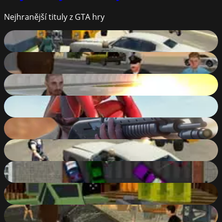
Nejhranější tituly z GTA hry
Cars Thief
83
%
Grand Shift Auto
85
%
Adventure City
84
%
Amazing Strange Rope Police - Vice Spider Vegas
90
%
Grand Action Crime: New York Car Gang
86
%
Cars Thief 2: Tank Edition
80
%
Ace Gangster
66
%
Pixelar: Vehicle Wars
83
%
Grand Gang: Crime Island
78
%