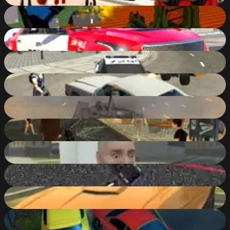
Blocky Combat Swat 2: Storm Desert
82
%
Police Car Cop Real Simulator
82
%
Police Cop Driver Simulator
82
%
Cars Thief 2: Tank Edition
80
%
Tank Driver Simulator
79
%
Grand Gang: Crime Island
78
%
Grand Skibidi Town
78
%
GTA Car Rush
78
%
Parking Fury 3D
77
%
Parking Fury 3D: Night Thief
73
%