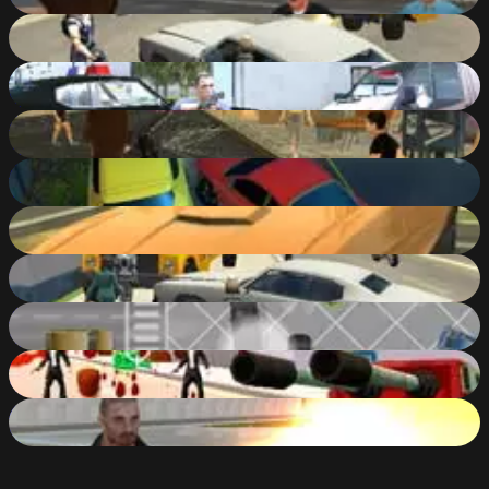
85
%
Cars Thief 2: Tank Edition
80
%
Grand Action Crime: New York Car Gang
86
%
Grand Gang: Crime Island
78
%
Parking Fury 3D: Night Thief
73
%
Parking Fury 3D
77
%
Cars Thief
83
%
The Heist
62
%
Hammer 2: Reloaded
83
%
Adventure City
84
%