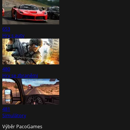
653
Hry s auty
480
Hry se zbraněmi
481
Simulátory
Výběr PacoGames