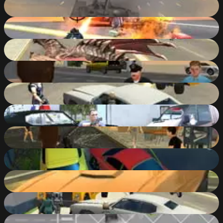
Tank Driver Simulator
79
%
Amazing Crime Strange Stickman Rope Vice Vegas
88
%
Cars Thief Dragon Edition
85
%
Grand Shift Auto
85
%
Cars Thief 2: Tank Edition
80
%
Grand Action Crime: New York Car Gang
86
%
Grand Gang: Crime Island
78
%
Parking Fury 3D: Night Thief
73
%
Parking Fury 3D
77
%
Cars Thief
83
%
The Heist