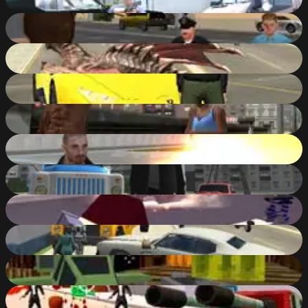
86
%
Grand Shift Auto
85
%
Cars Thief Dragon Edition
85
%
Grand City Car Thief
85
%
Gangster City Crime
85
%
Adventure City
84
%
Russian Grand City Auto
84
%
Pixel Stories 1: Young Blood
84
%
Cars Thief
83
%
Pixelar: Vehicle Wars
83
%
Hammer 2: Reloaded
83
%