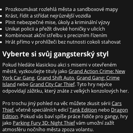
Prozkoumávat rozlehlá města a sandboxové mapy
Krást, řídit a střídat nejrůznější vozidla
Plnit nebezpečné mise, úkoly a kriminální výzvy
Unikat policii a přežít divoké honičky v ulicích
Kombinovat akční střelbu s precizním řízením
Hrát přímo v prohlížeči bez nutnosti cokoli stahovat
Vyberte si svůj gangsterský styl
Pokud hledáte klasickou akci s misemi v otevřeném
městě, vyzkoušejte tituly jako
Grand Action Crime: New
York Car Gang
,
Grand Shift Auto
,
Grand Gang: Crime
Island
nebo
Grand City Car Thief
. Tyto hry nejvíce
odpovídají zážitku, který znáte z velkých konzolových her.
Pro trochu jiný pohled na věc můžete zkusit sérii
Cars
Thief
, včetně speciálních edicí
Tank Edition
nebo
Dragon
Edition
. Pokud vás baví spíše práce řidiče pro gangy, hry
jako
Parking Fury 3D: Night Thief
vám umožní zažít
atmosféru nočního města zpoza volantu.