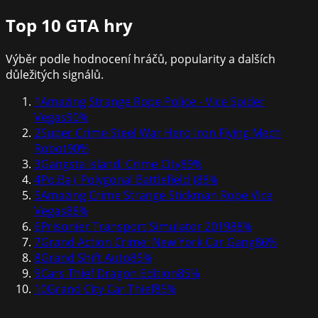
Top 10
GTA hry
Výběr podle hodnocení hráčů, popularity a dalších
důležitých signálů.
1
Amazing Strange Rope Police - Vice Spider
Vegas
90
%
2
Super Crime Steel War Hero Iron Flying Mech
Robot
90
%
3
Gangsta Island: Crime City
89
%
4
Po.Ba ( Polygonal Battlefield )
88
%
5
Amazing Crime Strange Stickman Rope Vice
Vegas
88
%
6
Prisonier Transport Simulator 2019
88
%
7
Grand Action Crime: New York Car Gang
86
%
8
Grand Shift Auto
85
%
9
Cars Thief Dragon Edition
85
%
10
Grand City Car Thief
85
%