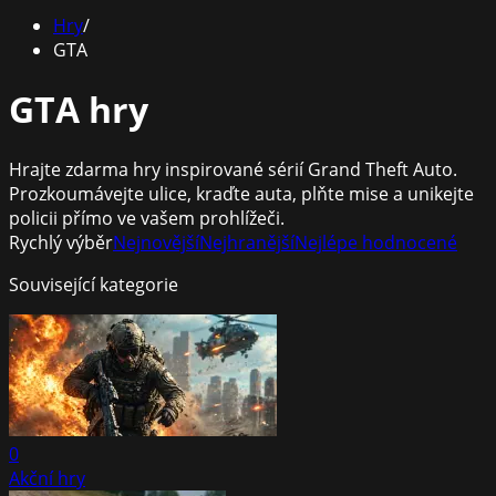
Hry
/
GTA
GTA hry
Hrajte zdarma hry inspirované sérií Grand Theft Auto.
Prozkoumávejte ulice, kraďte auta, plňte mise a unikejte
policii přímo ve vašem prohlížeči.
Rychlý výběr
Nejnovější
Nejhranější
Nejlépe hodnocené
Související kategorie
0
Akční hry