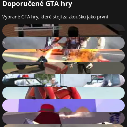
Doporučené
GTA hry
Vybrané GTA hry, které stojí za zkoušku jako první
Downtown 1930s
10
%
Super Crime Steel War Hero Iron Flying Mech Robot
90
%
Amazing Crime Strange Stickman Rope Vice Vegas
88
%
Po.Ba ( Polygonal Battlefield )
88
%
Grand Action Crime: New York Car Gang
86
%
Amazing Strange Rope Police - Vice Spider Vegas
90
%
Gangsta Island: Crime City
89
%
Pixel Stories 1: Young Blood
84
%