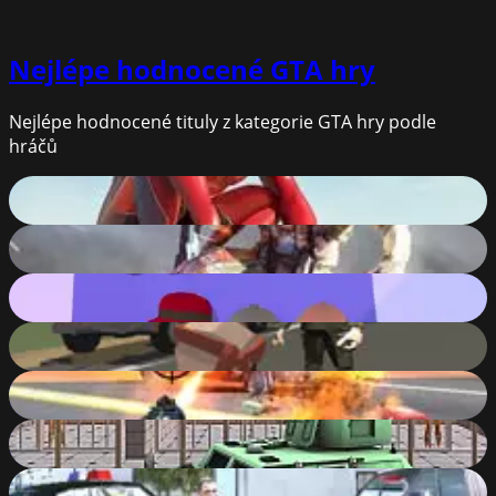
Nejlépe hodnocené
GTA hry
Nejlépe hodnocené tituly z kategorie GTA hry podle
hráčů
Amazing Strange Rope Police - Vice Spider Vegas
90
%
Super Crime Steel War Hero Iron Flying Mech Robot
90
%
Gangsta Island: Crime City
89
%
Po.Ba ( Polygonal Battlefield )
88
%
Amazing Crime Strange Stickman Rope Vice Vegas
88
%
Prisonier Transport Simulator 2019
88
%
Grand Action Crime: New York Car Gang