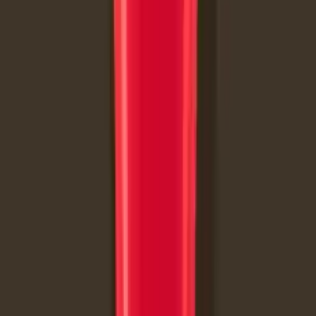
Über das Spiel
Full Cup
Werden Sie zum Meister im Abschießen von Bällen in Full
Cup, einem Spiel der Präzision und des Timings mit 30
herausfordernden Leveln.
Bereit für ein aufregendes Abenteuer des Ball-
Abschießens? Full Cup ist hier, um Ihre Zielfähigkeiten
und Ihr strategisches Denken zu testen. In diesem
fesselnden Browser-Spiel besteht Ihre Hauptmission
darin, einen Ball über verschiedene Plattformen zu
schießen, mit dem ultimativen Ziel, nicht nur einmal,
sondern dreimal pro Level einen Becher zu treffen. Aber
das ist noch nicht alles! Während Sie sich durch die 30
verschiedenen und zunehmend anspruchsvollen Level
des Spiels bewegen, stoßen Sie auf eine zusätzliche
Wendung - das Sammeln von Sternen, die an
strategischen Orten verstreut sind. Dies fügt eine
zusätzliche Schicht Spannung hinzu und erfordert, dass