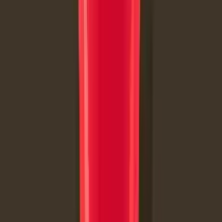
Favorit
Teilen
Bewerte dieses Spiel, füge es zu deinen Favoriten hinzu
oder teile es mit Freunden.
Kontrollen