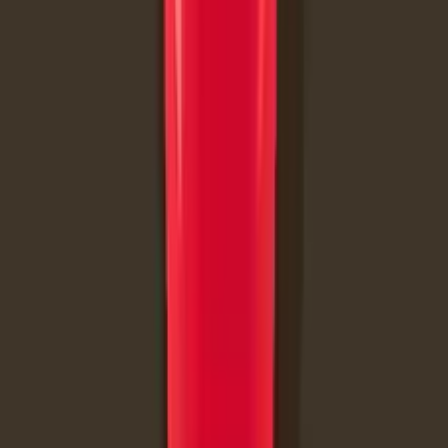
Sie Ihre Züge sorgfältig planen.
Jedes Level in Full Cup bietet ein einzigartiges Layout, so
dass keine zwei Spielerlebnisse gleich sind. Mit
fortschreitendem Spiel steigt die Komplexität und bietet
eine zufriedenstellende Herausforderung sowohl für
Gelegenheitsspieler als auch für erfahrene Spieler. Die
einfache und dennoch elegante Grafik in Verbindung mit
intuitiven Steuerelementen macht Full Cup zu einem
unterhaltsamen und süchtig machenden Erlebnis. Egal,
ob Sie nur wenige Minuten oder Stunden verlieren
möchten, dieses Spiel ist die perfekte Wahl für eine Dosis
Spaß und Strategie.
Wichtige Spieleigenschaften:
30 einzigartige und herausfordernde Level
Fesselnde Ball-Abschuss-Mechanik
Sternensammeln für zusätzliche Punkte
Strategisches Gameplay mit steigender Komplexität
Einfaches, benutzerfreundliches Interface und