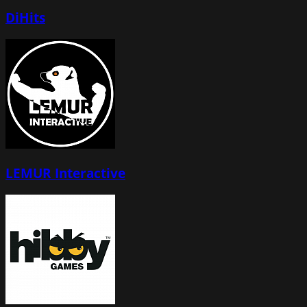
DiHits
LEMUR Interactive