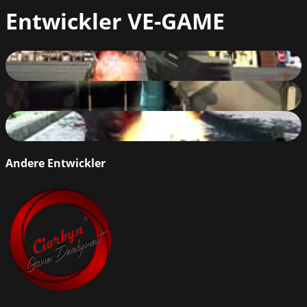
Entwickler
VE-GAME
Robot Corporation
75
%
Sector of Death 2
82
%
Night Slaughter
76
%
Andere Entwickler