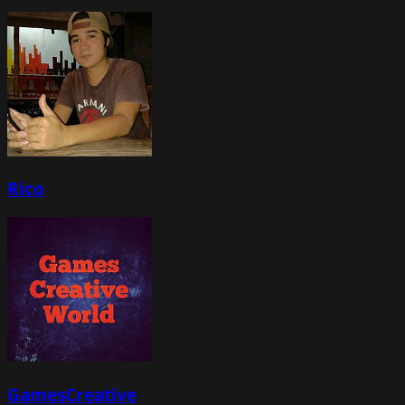
Rico
GamesCreative