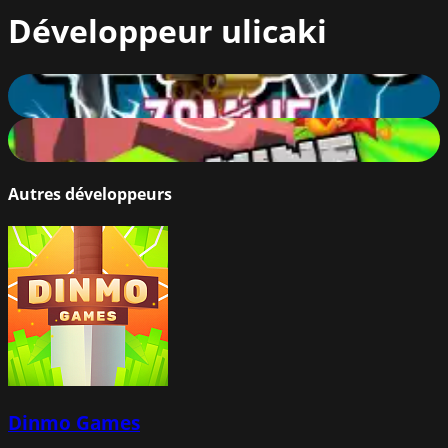
Développeur
ulicaki
Zombie Bullet
79
%
Mine Bomber
78
%
Autres développeurs
Dinmo Games