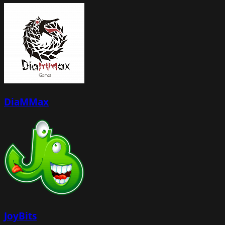
DiaMMax
JoyBits