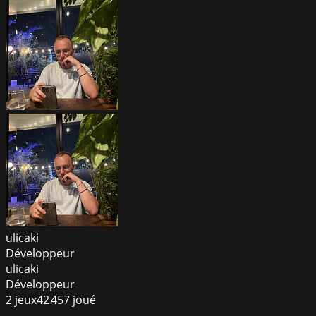
ulicaki
Développeur
ulicaki
Développeur
2
jeux
42 457
joué