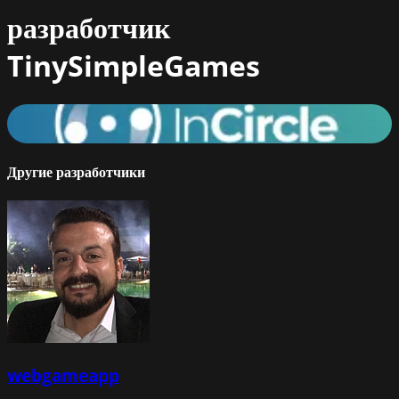
разработчик
TinySimpleGames
In Circle
86
%
Другие разработчики
webgameapp