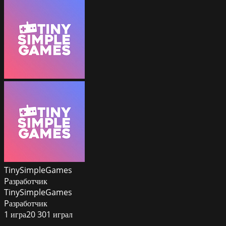
TinySimpleGames
Pазработчик
TinySimpleGames
Pазработчик
1
игра
20 301
играл