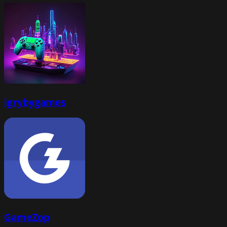
igrybygames
GameZop