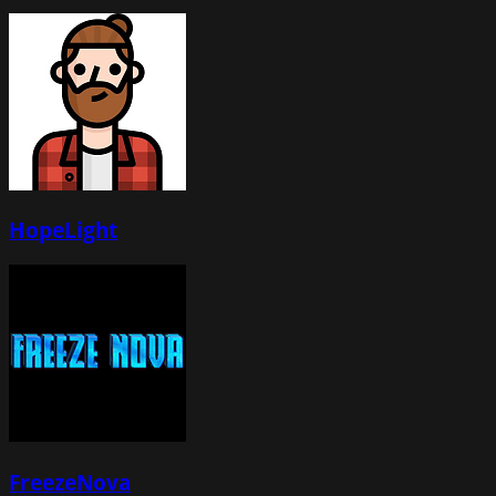
HopeLight
FreezeNova