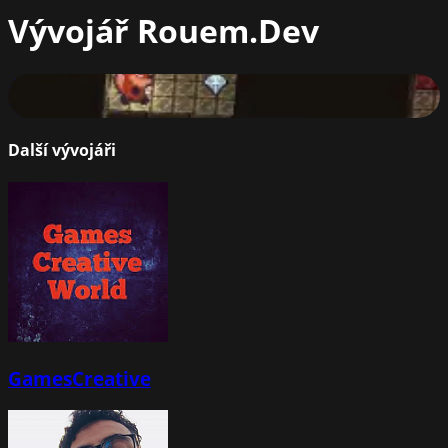
Vývojář
Rouem.Dev
Crypt Rush
67
%
Další vývojáři
GamesCreative