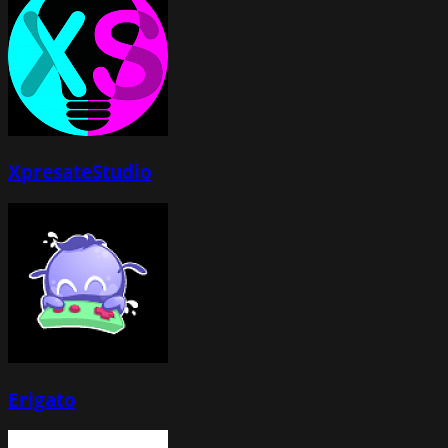
XpresateStudio
Erigato