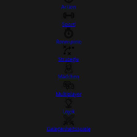
Action
Sport
Rennspiele
Strategie
Mädchen
Multiplayer
Logik
Gelegenheitsspiele