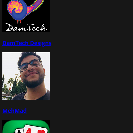
DamTech Designs
MehMad