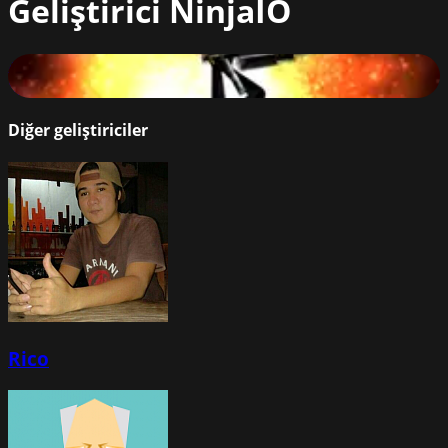
Geliştirici
NinjaIO
Ninja.io
83
%
Diğer geliştiriciler
Rico