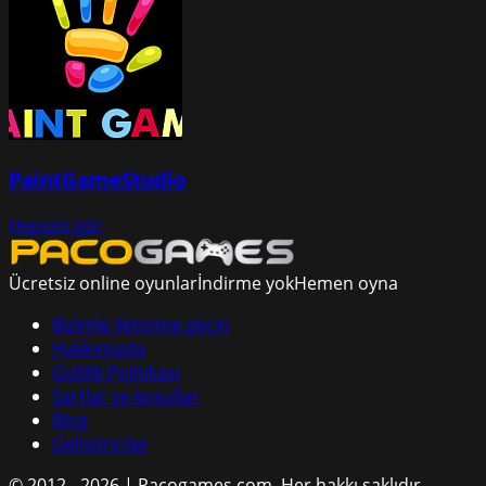
PaintGameStudio
Hepsini gör
Ücretsiz online oyunlar
İndirme yok
Hemen oyna
Bizimle iletişime geçin
Hakkımızda
Gizlilik Politikası
Şartlar ve koşullar
Blog
Geliştiriciler
© 2012 - 2026 | Pacogames.com.
Her hakkı saklıdır.