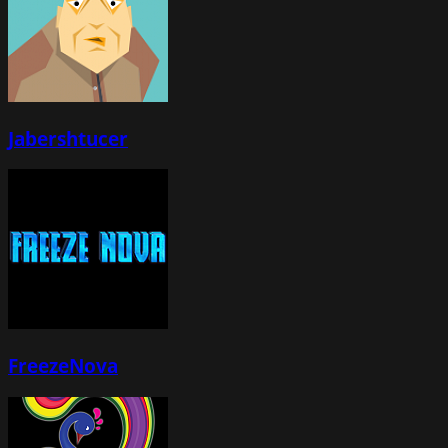
Jabershtucer
FreezeNova