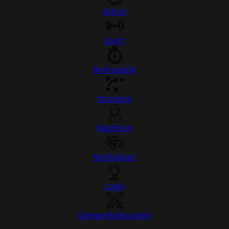
Action
Sport
Rennspiele
Strategie
Mädchen
Multiplayer
Logik
Gelegenheitsspiele