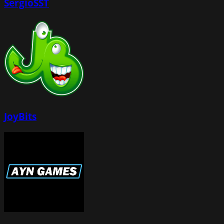
SergioSST
JoyBits