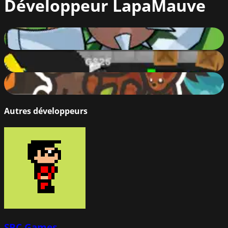
Développeur
LapaMauve
Dogod.io
86
%
ShootEm
84
%
Taming.io
90
%
Autres développeurs
SBC Games