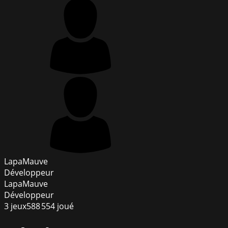
LapaMauve
Développeur
LapaMauve
Développeur
3
jeux
588 554
joué