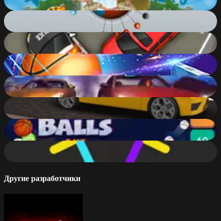
88
%
Color Pin
50
%
Traffic Control
80
%
Basketball Master
85
%
Drag Racing City
77
%
Drag Racing Rivals
82
%
Balls and Bricks
75
%
Color Switch
74
%
Другие разработчики