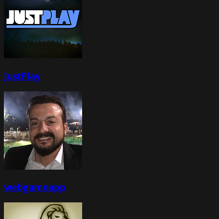
JustPlay
webgameapp