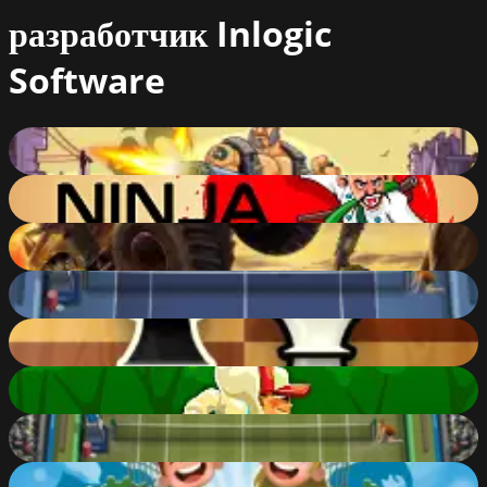
разработчик
Inlogic
Software
Zombie Hunter Survival
87
%
Pizza Ninja Mania
78
%
Zombie Monster Truck
89
%
Tennis Open 2022
77
%
Chess Mania
83
%
Subway Runner
72
%
Tennis Open 2020
73
%
Idle Zoo